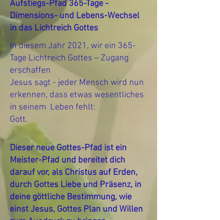
Aufstiegs-Pfad 365-Tage -
Dimensions- und Lebens-Wechsel
in das Lichtreich Gottes
In diesem Jahr 2021, wir ein 365-
Tage Lichtreich Gottes – Zugang
erschaffen
Jesus sagt - jeder Mensch wird nun
erkennen, dass etwas wesentliches
in seinem Leben fehlt:
Gott.
Dieser neue Gottes-Pfad ist ein
Meister-Pfad und bereitet dich
darauf vor, als Christus auf Erden,
durch Gottes Liebe und Präsenz, in
deine göttliche Bestimmung, wie
einst Jesus, Gottes Plan und Willen