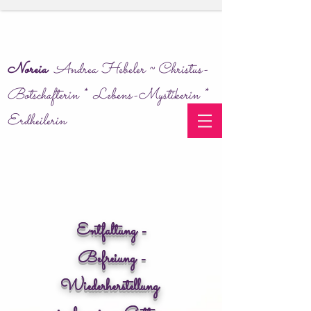
Noreia
Andrea Hebeler ~ Christus-
Botschafterin * Lebens-Mystikerin *
Erdheilerin
Entfaltung -
Befreiung -
Wiederherstellung