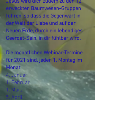
Jesus wird dich zudem zu den 12
erweckten Baumwesen-Gruppen
führen, so dass die Gegenwart in
der Welt der Liebe und auf der
Neuen Erde, durch ein lebendiges
Geerdet-Sein, in dir fühlbar wird.
Die monatlichen Webinar-Termine
für 2021 sind, jeden 1. Montag im
Monat:
4. Januar
1. Februar
1. März
5. April
3. Mai
7. Juni
5. Juli
2. August