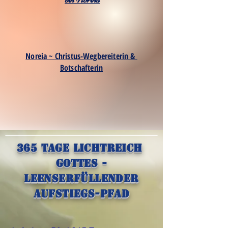
Noreia ~ Christus-Wegbereiterin &
Botschafterin
365 Tage Lichtreich
Gottes -
Leenserfüllender
Aufstiegs-Pfad