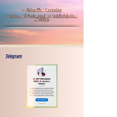
Aktuelle Termine
​Gottes-Pfade und Wirklichkeits-
Zyklen
Telegram