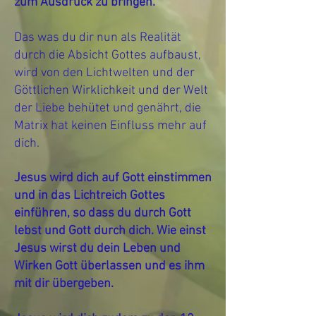
zum Ausdruck zu bringen.
Das was du dir nun als Realität
durch die Absicht Gottes aufbaust,
wird von den Lichtwelten und der
Göttlichen Wirklichkeit und der Welt
der Liebe behütet und genährt, die
Matrix hat keinen Einfluss mehr auf
dich.
Jesus wird dich auf Gott einstimmen
und in das Lichtreich Gottes
einführen, so dass du durch Gott
lebst und Gott durch dich. Wie einst
Jesus wirst du dein Leben und
Wirken Gott überlassen und es ihm
mit dir übergeben.