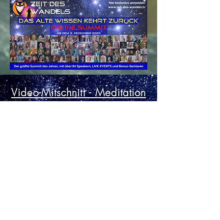
Video-Mitschnitt - Meditation
- Milchstraße Gottes
03.02.2020
Unser weiterer Gast beim LIVE-
Zoom-Call war Noreia. Auf
gewohnt ruhige und angenehme
Art hat uns Noreia durch den
gemeinsamen Abend geführt!
Viele Informationen hat sie uns
zukommen lassen, sie hat uns