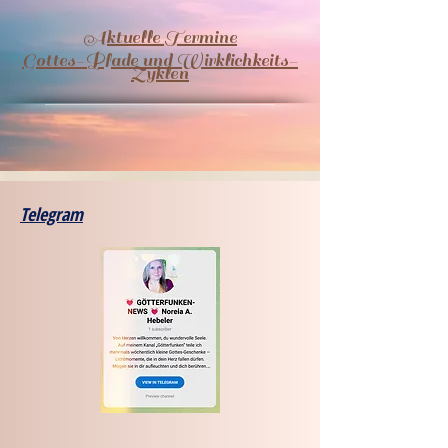
Aktuelle Termine
​Gottes-Pfade und Wirklichkeits-
Zyklen
Telegram