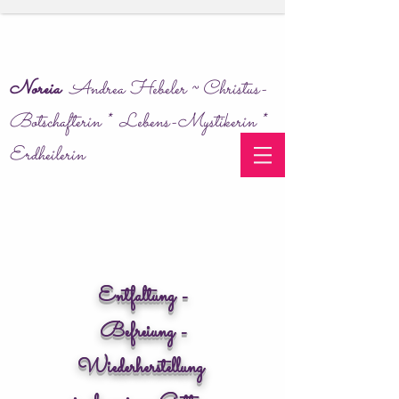
Noreia
Andrea Hebeler ~ Christus-
Botschafterin * Lebens-Mystikerin *
Erdheilerin
Entfaltung -
Befreiung -
Wiederherstellung