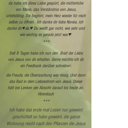
da habe ich diese Liebe gespürt, die mütterliche
von Maria, das Verständnis von Jesus,
urteilsfähig. Sie beginnt, mein Herz wieder für mich
selber zu öffnen. Ich danke dir liebe Noreia, ich
danke dir♥️🙏♥️ Du weißt gar nicht, wie sehr und
wie wichtig es gerade jetzt war♥️
.
***
Seit 8 Tagen habe ich nun den Brief der Liebe
von Jesus von dir erhalten. Gerne möchte ich dir
ein Feedback darüber schreiben:
die Freude, die Überraschung war riesig. Und dann
das Bad in dem Liebesstrom von Jesus. Dieser
hält bei Lenken der Absicht darauf bis heute an.
Himmlisch
***
Ich habe das erste mal Lesen nur geweint
,geschüttelt so habe geweint, die ganze
Wohnung riecht nach den Pflanzen die Jesus