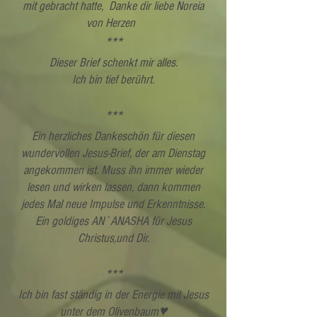
mit gebracht hatte, Danke dir liebe Noreia
von Herzen
***
Dieser Brief schenkt mir alles.
Ich bin tief berührt.
***
Ein herzliches Dankeschön für diesen
wundervollen Jesus-Brief, der am Dienstag
angekommen ist. Muss ihn immer wieder
lesen und wirken lassen, dann kommen
jedes Mal neue Impulse und Erkenntnisse.
Ein goldiges AN`ANASHA für Jesus
Christus,und Dir.
***
Ich bin fast ständig in der Energie mit Jesus
unter dem Olivenbaum♥