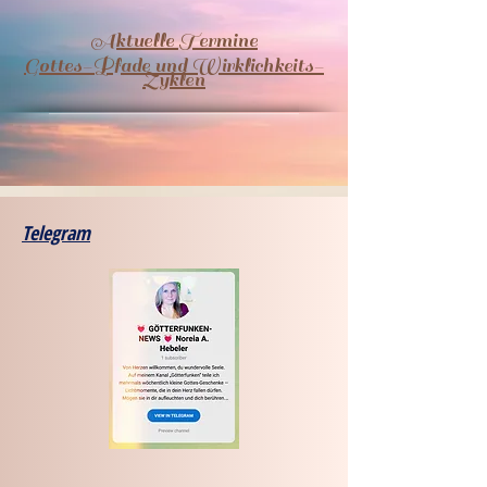
Aktuelle Termine
​Gottes-Pfade und Wirklichkeits-
Zyklen
Telegram