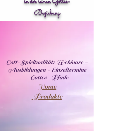
in der reinen Gottes-
Beziehung
Gott-Spiritualität: Webinare -
Ausbildungen - Einzeltermine
- Gottes -Pfade
Home
Produkte