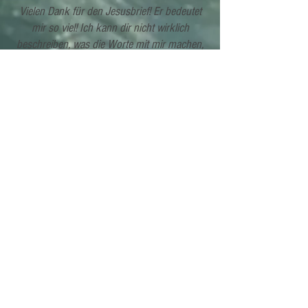
Vielen Dank für den Jesusbrief! Er bedeutet
mir so viel! Ich kann dir nicht wirklich
beschreiben, was die Worte mit mir machen,
aber sie haben mich tief im Herzen berührt!
Das Freundschaftsband von Jesus, das bis in
die Jetztzeit wirkt kann ich sehr deutlich
spüren, das ist so tröstlich und ich hab erst
mal wie ein Schloßhund geheult, als ich den
Brief gelesen habe (und wieder und wieder ...
:) )
Die Worte, die ich sprechen darf, wenn
belastende Gedanken hochkommen haben
mir jetzt schon einige Male geholfen, wieder
bei mir anzukommen, bei dem was wichtig
ist.
Und ich hoffe, dass der Brief und die Worte
darin weiter so kraftvoll für mich wirken. Der
zweite Teil des Briefes trifft genau die