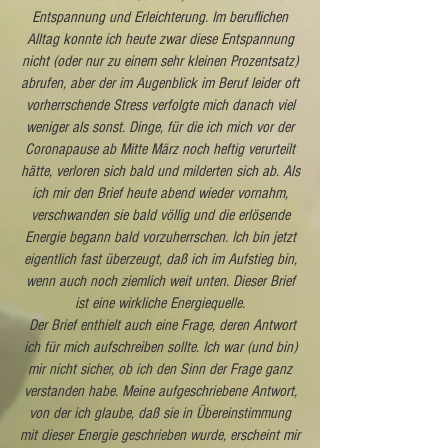
Entspannung und Erleichterung. Im beruflichen
Alltag konnte ich heute zwar diese Entspannung
nicht (oder nur zu einem sehr kleinen Prozentsatz)
abrufen, aber der im Augenblick im Beruf leider oft
vorherrschende Stress verfolgte mich danach viel
weniger als sonst. Dinge, für die ich mich vor der
Coronapause ab Mitte März noch heftig verurteilt
hätte, verloren sich bald und milderten sich ab. Als
ich mir den Brief heute abend wieder vornahm,
verschwanden sie bald völlig und die erlösende
Energie begann bald vorzuherrschen. Ich bin jetzt
eigentlich fast überzeugt, daß ich im Aufstieg bin,
wenn auch noch ziemlich weit unten. Dieser Brief
ist eine wirkliche Energiequelle.
Der Brief enthielt auch eine Frage, deren Antwort
ich für mich aufschreiben sollte. Ich war (und bin)
mir nicht sicher, ob ich den Sinn der Frage ganz
verstanden habe. Meine aufgeschriebene Antwort,
von der ich glaube, daß sie in Übereinstimmung
mit dieser Energie geschrieben wurde, erscheint mir