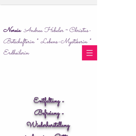
Noreia
Andrea Hebeler ~ Christus-
Botschafterin * Lebens-Mystikerin *
Erdheilerin
Entfaltung -
Befreiung -
Wiederherstellung