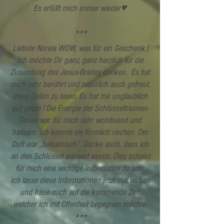
Es erfüllt mich immer wieder♥
***
Liebste Noreia WOW, was für ein Geschenk !
Ich möchte Dir ganz, ganz herzlich für die
Zusendung des Jesus-Briefes danken. Es hat
mich sehr berührt und natürlich auch gefreut,
diese Zeilen zu lesen. Es hat mir unglaublich
gut getan ! Die Energie der Schlüsselblumen-
Devas war für mich sehr wohltuend und
heilsam. Ich konnte sie förmlich riechen. Der
Duft war „balsamisch“. Danke auch, dass ich
an den Schlüssel erinnert wurde. Dies scheint
für mich eine wichtige Information zu sein.
Ich lasse diese Informationen jetzt mal wirken
und freue mich auf die kommende Zeit,
welcher ich mit Offenheit begegnen möchte.
***