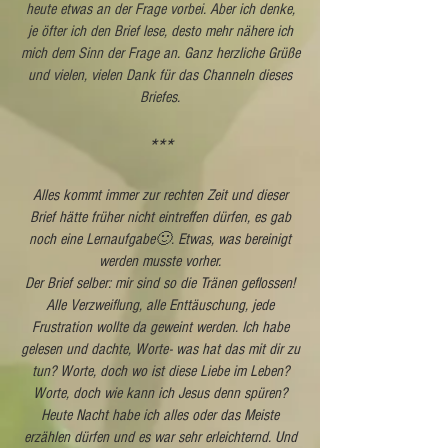
heute etwas an der Frage vorbei. Aber ich denke,
je öfter ich den Brief lese, desto mehr nähere ich
mich dem Sinn der Frage an. Ganz herzliche Grüße
und vielen, vielen Dank für das Channeln dieses
Briefes.
***
Alles kommt immer zur rechten Zeit und dieser
Brief hätte früher nicht eintreffen dürfen, es gab
noch eine Lernaufgabe🙂. Etwas, was bereinigt
werden musste vorher.
Der Brief selber: mir sind so die Tränen geflossen!
Alle Verzweiflung, alle Enttäuschung, jede
Frustration wollte da geweint werden. Ich habe
gelesen und dachte, Worte- was hat das mit dir zu
tun? Worte, doch wo ist diese Liebe im Leben?
Worte, doch wie kann ich Jesus denn spüren?
Heute Nacht habe ich alles oder das Meiste
erzählen dürfen und es war sehr erleichternd. Und