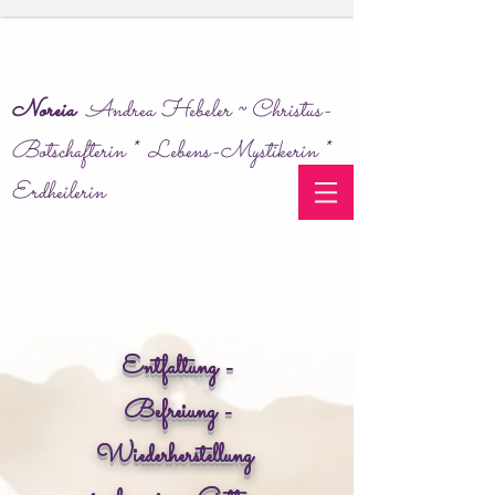
Noreia
Andrea Hebeler ~ Christus-
Botschafterin * Lebens-Mystikerin *
Erdheilerin
Entfaltung -
Befreiung -
Wiederherstellung