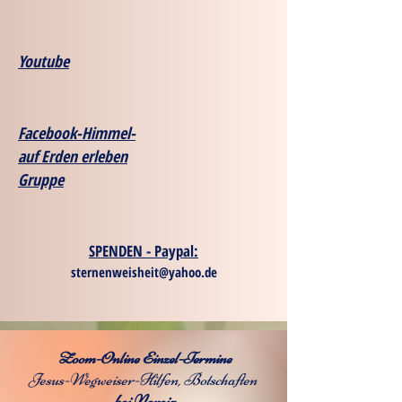
Youtube
Facebook-Himmel-
auf Erden erleben
Gruppe
SPENDEN - Paypal:
sternenweisheit@yahoo.de
Zoom-Online Einzel-Termine
Jesus-Wegweiser-Hilfen, Botschaften
bei Noreia