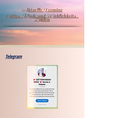
Aktuelle Termine
​Gottes-Pfade und Wirklichkeits-
Zyklen
Telegram